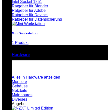
Intel Sockel 1851
Ratgeber für Blender
Ratgeber für Adobe
Ratgeber für Davinci
Ratgeber für Datensicherung
Mini Workstation
1 Produkt
Hardware
Alles in Hardware anzeigen
Monitore
Gehäuse
Netzteile
Mainboards
Diverses
Angebot!