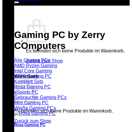
Gaming PC by Zerry
COmputers
Es befinden sich keine Produkte im Warenkorb.
Alle Gaming PCs
Zurück zum Shop
AMD Ryzen Gaming
Intel Core Gaming
X79S Gaming PC
Warenkorb
Komplett Sets
Rosa Gaming PC
eSports PC
Gebrauchte Gaming PCs
Mini Gaming PC
Weiße Gaming PCs
Es befinden sich keine Produkte im Warenkorb.
Zurück zum Shop
Rosa Gaming PC