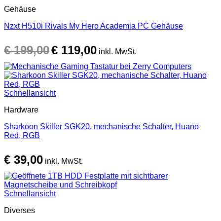
Gehäuse
Nzxt H510i Rivals My Hero Academia PC Gehäuse
Ursprünglicher
Aktueller
€
199,00
€
119,00
Preis
Preis
inkl. MwSt.
war:
ist:
€ 199,00
€ 119,00.
Schnellansicht
Hardware
Sharkoon Skiller SGK20, mechanische Schalter, Huano
Red, RGB
€
39,00
inkl. MwSt.
Schnellansicht
Diverses