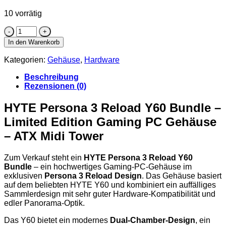
€ 259,00
€ 159,00.
10 vorrätig
HYTE
Persona
In den Warenkorb
3
Reload
Kategorien:
Gehäuse
,
Hardware
Y60
Gaming
Beschreibung
PC
Rezensionen (0)
Gehäuse
ATX
HYTE Persona 3 Reload Y60 Bundle –
Midi
Limited Edition Gaming PC Gehäuse
Tower
Limited
– ATX Midi Tower
Edition
Menge
Zum Verkauf steht ein
HYTE Persona 3 Reload Y60
Bundle
– ein hochwertiges Gaming-PC-Gehäuse im
exklusiven
Persona 3 Reload Design
. Das Gehäuse basiert
auf dem beliebten HYTE Y60 und kombiniert ein auffälliges
Sammlerdesign mit sehr guter Hardware-Kompatibilität und
edler Panorama-Optik.
Das Y60 bietet ein modernes
Dual-Chamber-Design
, ein