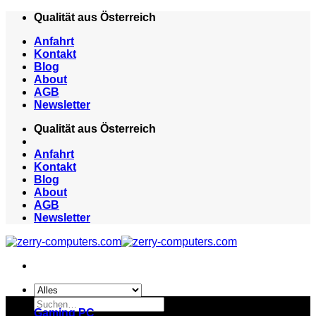
Zum
Qualität aus Österreich
Inhalt
Anfahrt
springen
Kontakt
Blog
About
AGB
Newsletter
Qualität aus Österreich
Anfahrt
Kontakt
Blog
About
AGB
Newsletter
Suchen
Gaming PC
nach: