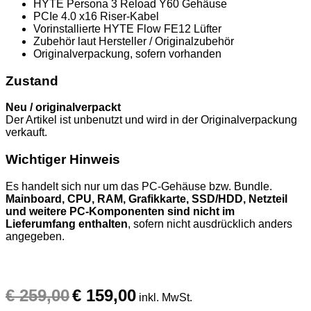
HYTE Persona 3 Reload Y60 Gehäuse
PCIe 4.0 x16 Riser-Kabel
Vorinstallierte HYTE Flow FE12 Lüfter
Zubehör laut Hersteller / Originalzubehör
Originalverpackung, sofern vorhanden
Zustand
Neu / originalverpackt
Der Artikel ist unbenutzt und wird in der Originalverpackung
verkauft.
Wichtiger Hinweis
Es handelt sich nur um das PC-Gehäuse bzw. Bundle.
Mainboard, CPU, RAM, Grafikkarte, SSD/HDD, Netzteil
und weitere PC-Komponenten sind nicht im
Lieferumfang enthalten
, sofern nicht ausdrücklich anders
angegeben.
Ursprünglicher
Aktueller
€
259,00
€
159,00
Preis
Preis
inkl. MwSt.
war:
ist: