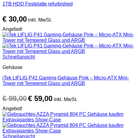
1TB HDD Festplatte refurbished
€
30,00
inkl. MwSt.
Angebot!
Schnellansicht
Gehäuse
iTek LIFLIG P41 Gaming-Gehäuse Pink – Micro-ATX Mini-
Tower mit Tempered Glass und ARGB
Ursprünglicher
Aktueller
€
99,00
€
59,00
Preis
Preis
inkl. MwSt.
war:
ist:
Angebot!
€ 99,00
€ 59,00.
Schnellansicht