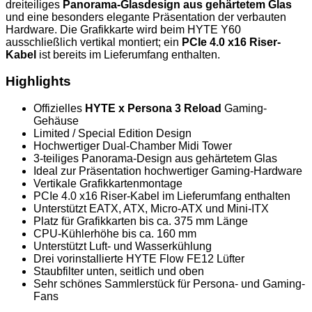
dreiteiliges
Panorama-Glasdesign aus gehärtetem Glas
und eine besonders elegante Präsentation der verbauten
Hardware. Die Grafikkarte wird beim HYTE Y60
ausschließlich vertikal montiert; ein
PCIe 4.0 x16 Riser-
Kabel
ist bereits im Lieferumfang enthalten.
Highlights
Offizielles
HYTE x Persona 3 Reload
Gaming-
Gehäuse
Limited / Special Edition Design
Hochwertiger Dual-Chamber Midi Tower
3-teiliges Panorama-Design aus gehärtetem Glas
Ideal zur Präsentation hochwertiger Gaming-Hardware
Vertikale Grafikkartenmontage
PCIe 4.0 x16 Riser-Kabel im Lieferumfang enthalten
Unterstützt EATX, ATX, Micro-ATX und Mini-ITX
Platz für Grafikkarten bis ca. 375 mm Länge
CPU-Kühlerhöhe bis ca. 160 mm
Unterstützt Luft- und Wasserkühlung
Drei vorinstallierte HYTE Flow FE12 Lüfter
Staubfilter unten, seitlich und oben
Sehr schönes Sammlerstück für Persona- und Gaming-
Fans