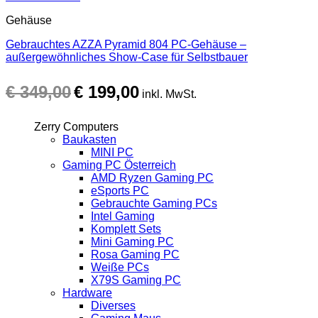
Gehäuse
Gebrauchtes AZZA Pyramid 804 PC-Gehäuse –
außergewöhnliches Show-Case für Selbstbauer
Ursprünglicher
Aktueller
€
349,00
€
199,00
Preis
Preis
inkl. MwSt.
war:
ist:
€ 349,00
€ 199,00.
Zerry Computers
Baukasten
MINI PC
Gaming PC Österreich
AMD Ryzen Gaming PC
eSports PC
Gebrauchte Gaming PCs
Intel Gaming
Komplett Sets
Mini Gaming PC
Rosa Gaming PC
Weiße PCs
X79S Gaming PC
Hardware
Diverses