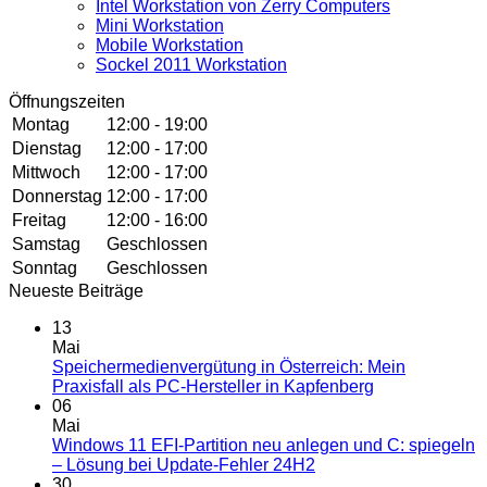
Intel Workstation von Zerry Computers
Mini Workstation
Mobile Workstation
Sockel 2011 Workstation
Öffnungszeiten
Montag
12:00 - 19:00
Dienstag
12:00 - 17:00
Mittwoch
12:00 - 17:00
Donnerstag
12:00 - 17:00
Freitag
12:00 - 16:00
Samstag
Geschlossen
Sonntag
Geschlossen
Neueste Beiträge
13
Mai
Speichermedienvergütung in Österreich: Mein
Keine
Praxisfall als PC-Hersteller in Kapfenberg
Kommentare
06
zu
Mai
Speichermedi
Windows 11 EFI-Partition neu anlegen und C: spiegeln
in
Keine
– Lösung bei Update-Fehler 24H2
Österreich:
Kommentare
30