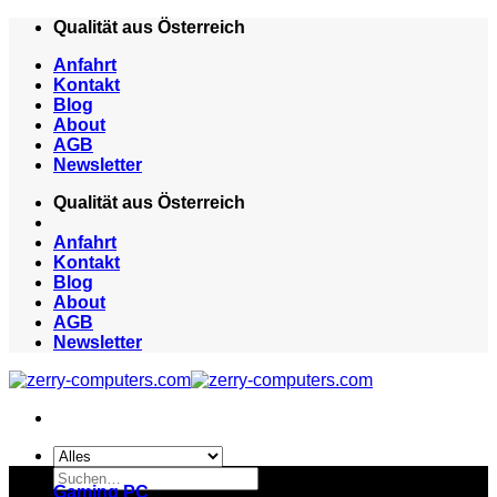
Zum
Qualität aus Österreich
Inhalt
Anfahrt
springen
Kontakt
Blog
About
AGB
Newsletter
Qualität aus Österreich
Anfahrt
Kontakt
Blog
About
AGB
Newsletter
Suchen
Gaming PC
nach: