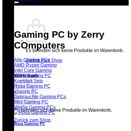
Gaming PC by Zerry
COmputers
Es befinden sich keine Produkte im Warenkorb.
Alle Gaming PCs
Zurück zum Shop
AMD Ryzen Gaming
Intel Core Gaming
X79S Gaming PC
Warenkorb
Komplett Sets
Rosa Gaming PC
eSports PC
Gebrauchte Gaming PCs
Mini Gaming PC
Weiße Gaming PCs
Es befinden sich keine Produkte im Warenkorb.
Zurück zum Shop
Rosa Gaming PC