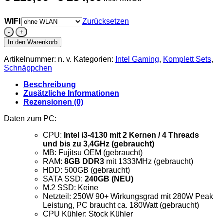
bis
€ 234,00
WIFI
Zurücksetzen
PC
Set
In den Warenkorb
mit
Fujitsu
Artikelnummer:
n. v.
Kategorien:
Intel Gaming
,
Komplett Sets
,
PC
Schnäppchen
mit
Intel
Beschreibung
i3-
Zusätzliche Informationen
4130
Rezensionen (0)
und
27
Daten zum PC:
Zoll
CPU:
Intel i3-4130 mit 2 Kernen / 4 Threads
Monitor,
und bis zu 3,4GHz (gebraucht)
Maus
MB: Fujitsu OEM (gebraucht)
+
RAM:
8GB DDR3
mit 1333MHz (gebraucht)
Tastatur
HDD: 500GB (gebraucht)
Menge
SATA SSD:
240GB (NEU)
M.2 SSD: Keine
Netzteil: 250W 90+ Wirkungsgrad mit 280W Peak
Leistung, PC braucht ca. 180Watt (gebraucht)
CPU Kühler: Stock Kühler