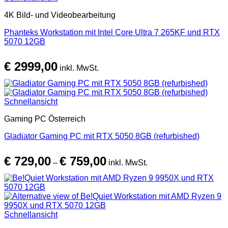
4K Bild- und Videobearbeitung
Phanteks Workstation mit Intel Core Ultra 7 265KF und RTX
5070 12GB
€
2999,00
inkl. MwSt.
Schnellansicht
Gaming PC Österreich
Gladiator Gaming PC mit RTX 5050 8GB (refurbished)
Preisspanne:
€
729,00
€
759,00
€ 729,00
–
inkl. MwSt.
bis
€ 759,00
Schnellansicht