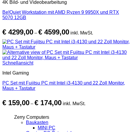
4K Bild- und Videobearbeitung
Be!Quiet Workstation mit AMD Ryzen 9 9950X und RTX
5070 12GB
Preisspanne:
€
4299,00
€
4599,00
€ 4299,00
–
inkl. MwSt.
bis
€ 4599,00
Schnellansicht
Intel Gaming
PC Set mit Fujitsu PC mit Intel i3-4130 und 22 Zoll Monitor,
Maus + Tastatur
Preisspanne:
€
159,00
€
174,00
€ 159,00
–
inkl. MwSt.
bis
€ 174,00
Zerry Computers
Baukasten
MINI PC