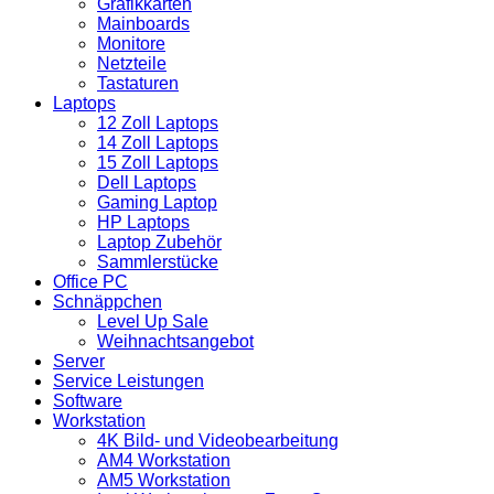
Grafikkarten
Mainboards
Monitore
Netzteile
Tastaturen
Laptops
12 Zoll Laptops
14 Zoll Laptops
15 Zoll Laptops
Dell Laptops
Gaming Laptop
HP Laptops
Laptop Zubehör
Sammlerstücke
Office PC
Schnäppchen
Level Up Sale
Weihnachtsangebot
Server
Service Leistungen
Software
Workstation
4K Bild- und Videobearbeitung
AM4 Workstation
AM5 Workstation