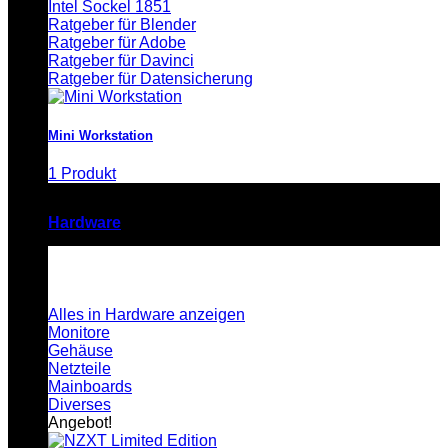
Intel Sockel 1851
Ratgeber für Blender
Ratgeber für Adobe
Ratgeber für Davinci
Ratgeber für Datensicherung
Mini Workstation
1 Produkt
Hardware
Alles in Hardware anzeigen
Monitore
Gehäuse
Netzteile
Mainboards
Diverses
Angebot!