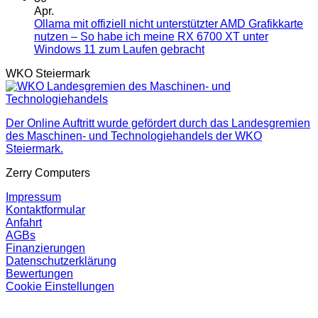
zu
Mein
Apr.
Windows
Praxisfall
Ollama mit offiziell nicht unterstützter AMD Grafikkarte
11
als
nutzen – So habe ich meine RX 6700 XT unter
EFI-
PC-
Keine
Windows 11 zum Laufen gebracht
Partition
Hersteller
Kommentare
WKO Steiermark
zu
neu
in
Ollama
anlegen
Kapfenberg
mit
und
offiziell
C:
Der Online Auftritt wurde gefördert durch das Landesgremien
nicht
spiegeln
des Maschinen- und Technologiehandels der WKO
unterstützter
–
Steiermark.
AMD
Lösung
Grafikkarte
bei
Zerry Computers
nutzen
Update-
–
Fehler
Impressum
So
24H2
Kontaktformular
habe
Anfahrt
ich
AGBs
meine
Finanzierungen
RX
Datenschutzerklärung
6700
Bewertungen
XT
Cookie Einstellungen
unter
Windows
V
11